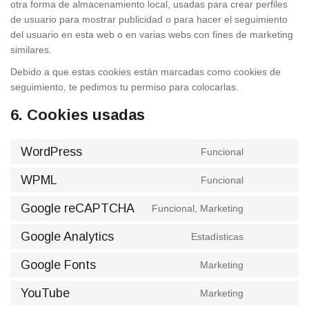
otra forma de almacenamiento local, usadas para crear perfiles
de usuario para mostrar publicidad o para hacer el seguimiento
del usuario en esta web o en varias webs con fines de marketing
similares.
Debido a que estas cookies están marcadas como cookies de
seguimiento, te pedimos tu permiso para colocarlas.
6. Cookies usadas
WordPress
Funcional
Consent
to
WPML
Funcional
Consent
service
to
wordpress
Google reCAPTCHA
Funcional, Marketing
Consent
service
to
wpml
Google Analytics
Estadísticas
Consent
service
to
google-
Google Fonts
Marketing
Consent
service
recaptcha
to
google-
YouTube
Marketing
Consent
service
analytics