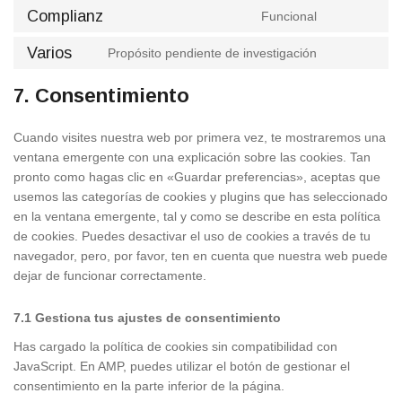
to
google-
Complianz
Funcional
Consent
service
fonts
to
youtube
Varios
Propósito pendiente de investigación
Consent
service
to
complianz
7. Consentimiento
service
varios
Cuando visites nuestra web por primera vez, te mostraremos una
ventana emergente con una explicación sobre las cookies. Tan
pronto como hagas clic en «Guardar preferencias», aceptas que
usemos las categorías de cookies y plugins que has seleccionado
en la ventana emergente, tal y como se describe en esta política
de cookies. Puedes desactivar el uso de cookies a través de tu
navegador, pero, por favor, ten en cuenta que nuestra web puede
dejar de funcionar correctamente.
7.1 Gestiona tus ajustes de consentimiento
Has cargado la política de cookies sin compatibilidad con
JavaScript. En AMP, puedes utilizar el botón de gestionar el
consentimiento en la parte inferior de la página.