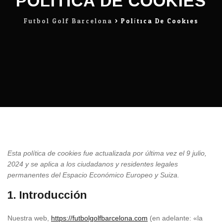
POLÍTICA DE COOKIES
Futbol Golf Barcelona
>
Política De Cookies
Esta política de cookies fue actualizada por última vez el 9 julio,
2024 y se aplica a los ciudadanos y residentes legales
permanentes del Espacio Económico Europeo y Suiza.
1. Introducción
Nuestra web,
https://futbolgolfbarcelona.com
(en adelante: «la