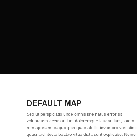
DEFAULT MAP
Sed ut perspiciatis unde omnis iste natus error sit
voluptatem accusantium doloremque laudantium, totam
rem aperiam, eaque ipsa quae ab illo inventore veritatis 
quasi architecto beatae vitae dicta sunt explicabo. Nemo