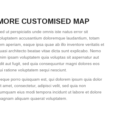
MORE CUSTOMISED MAP
ed ut perspiciatis unde omnis iste natus error sit
oluptatem accusantium doloremque laudantium, totam
em aperiam, eaque ipsa quae ab illo inventore veritatis et
uasi architecto beatae vitae dicta sunt explicabo. Nemo
nim ipsam voluptatem quia voluptas sit aspernatur aut
dit aut fugit, sed quia consequuntur magni dolores eos
ui ratione voluptatem sequi nesciunt.
eque porro quisquam est, qui dolorem ipsum quia dolor
it amet, consectetur, adipisci velit, sed quia non
umquam eius modi tempora incidunt ut labore et dolore
agnam aliquam quaerat voluptatem.