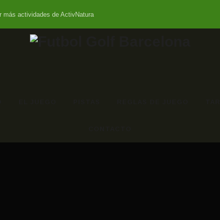
r más actividades de ActivNatura
O
EL JUEGO
PISTAS
REGLAS DE JUEGO
TAR
CONTACTO