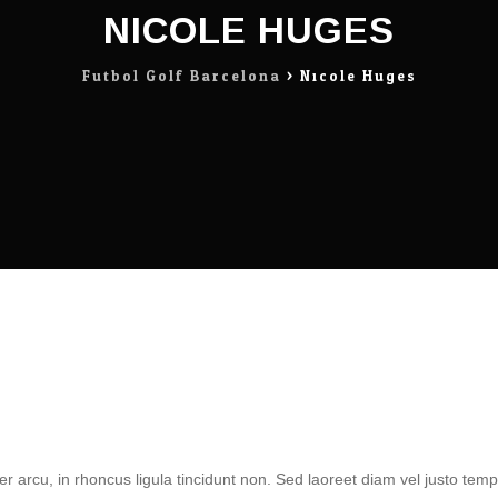
NICOLE HUGES
Futbol Golf Barcelona
>
Nicole Huges
arcu, in rhoncus ligula tincidunt non. Sed laoreet diam vel justo tem