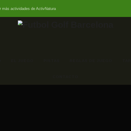
r más actividades de ActivNatura
O
EL JUEGO
PISTAS
REGLAS DE JUEGO
TAR
CONTACTO